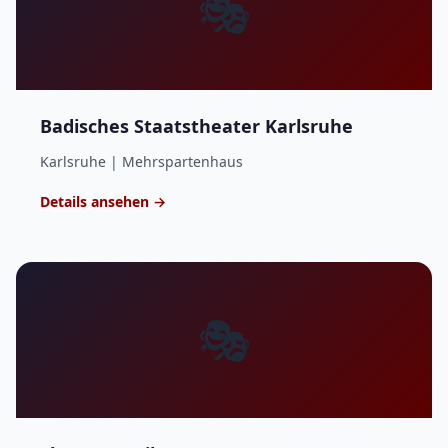
🎭
Badisches Staatstheater Karlsruhe
Karlsruhe | Mehrspartenhaus
Details ansehen →
🎭