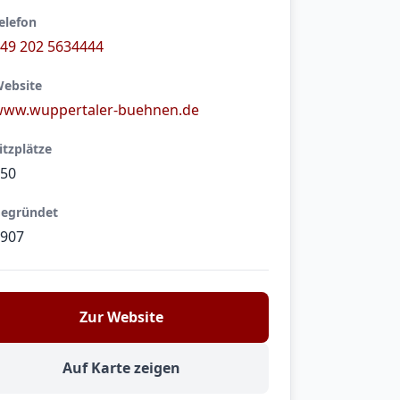
elefon
49 202 5634444
ebsite
ww.wuppertaler-buehnen.de
itzplätze
50
egründet
907
Zur Website
Auf Karte zeigen