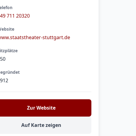
elefon
49 711 20320
ebsite
ww.staatstheater-stuttgart.de
itzplätze
50
egründet
912
Zur Website
Auf Karte zeigen