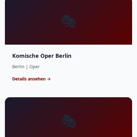
🎭
Komische Oper Berlin
Berlin | Oper
Details ansehen →
🎭