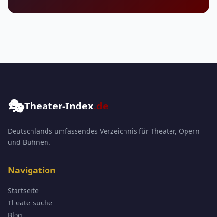
🎭
Theater-Index
.de
Deutschlands umfassendes Verzeichnis für Theater, Opern
und Bühnen.
Navigation
Startseite
Theatersuche
Blog