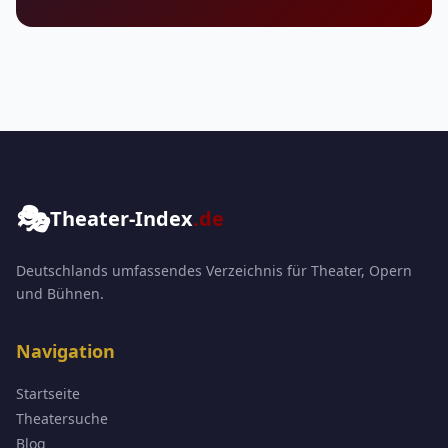
🎭
Theater-Index
.de
Deutschlands umfassendes Verzeichnis für Theater, Opern
und Bühnen.
Navigation
Startseite
Theatersuche
Blog