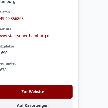
Hamburg
elefon
49 40 356868
ebsite
ww.staatsoper-hamburg.de
itzplätze
.690
egründet
678
Zur Website
Auf Karte zeigen