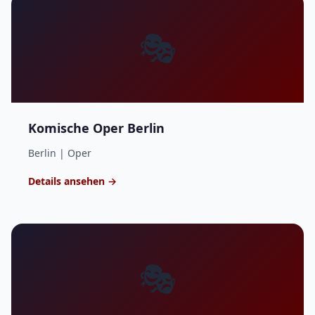
🎭
Komische Oper Berlin
Berlin | Oper
Details ansehen →
🎭