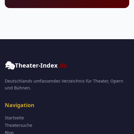
🎭
Theater-Index
.de
Deutschlands umfassendes Verzeichnis für Theater, Opern
und Bühnen.
Navigation
Startseite
Theatersuche
Blog